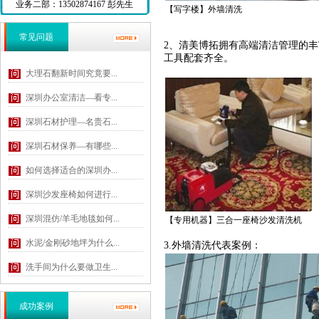
业务二部：13502874167 彭先生
【写字楼】外墙清洗
常见问题
2、清美博拓拥有高端清洁管理的
工具配套齐全。
大理石翻新时间究竟要...
深圳办公室清洁—看专...
深圳石材护理—名贵石...
深圳石材保养—有哪些...
如何选择适合的深圳办...
深圳沙发座椅如何进行...
深圳混仿/羊毛地毯如何...
【专用机器】三合一座椅沙发清洗机
水泥/金刚砂地坪为什么...
3.外墙清洗代表案例：
洗手间为什么要做卫生...
成功案例