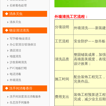
石材着色处理
◆ 消杀灭虫
外墙清洗
工艺流程：
清杀灭虫
分项说明
外
墙
清洗
——新
装建
◆ 物业清洁清洗
写字楼/物业清洁
工艺流程
安全防护
放吊板
——
办公室清洁/驻场保洁
酒店清洁
整固
铺
装成果，加强
地毯清洗
清洗
品质
高
墙
面美观度，
表现
沙发座椅清洗
设计效果
；
PVC地板打蜡
电话消毒
配合装饰工程完工，
施工时间
外墙清洗
完美作品。
◆ 洗手间消毒香芬
装饰工程预算进工程
洗手间深度清洁消毒服务
费用支出
完成，减少业主后期
生态洗手间服务