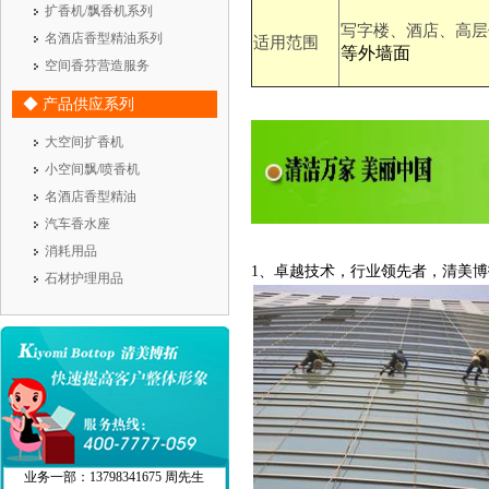
扩香机/飘香机系列
写字楼、酒店、高层
名酒店香型精油系列
适用范围
等
外
墙
面
空间香芬营造服务
◆ 产品供应系列
大空间扩香机
小空间飘/喷香机
名酒店香型精油
汽车香水座
消耗用品
1、卓越技术，行业领先者，清美
石材护理用品
业务一部：13798341675 周先生