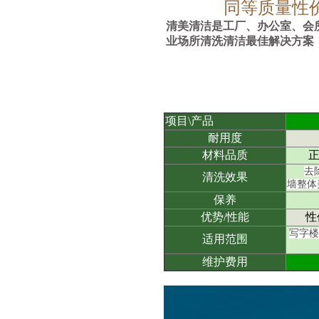
同等质量
性
清美清洁
是
工厂、办公室、会
业场所清洗清洁
最佳解决方案
项目\产品
耐
用
度
材料品质
去
清洗效果
墙
整体
保养
优
势
/性能
性
写字楼
适用范围
维护费用