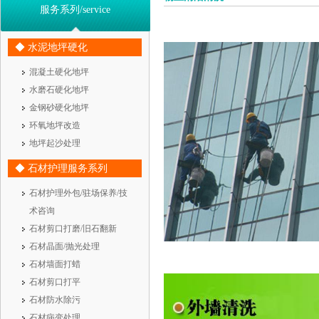
服务系列/service
◆ 水泥地坪硬化
混凝土硬化地坪
水磨石硬化地坪
金钢砂硬化地坪
环氧地坪改造
地坪起沙处理
◆ 石材护理服务系列
石材护理外包/驻场保养/技
术咨询
石材剪口打磨/旧石翻新
石材晶面/抛光处理
石材墙面打蜡
石材剪口打平
石材防水除污
石材病变处理