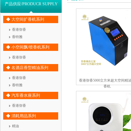
产品供应/PRODUCR SUPPLY
◆ 大空间扩香机系列
香港弥香
香特雅
◆ 小空间飘/喷香机系列
香港弥香
◆ 名酒店香型精油系列
香港弥香
香港弥香5000立方米超大空间精
香特雅
香机
◆ 汽车香水座系列
香港弥香
◆ 消耗用品系列
精油