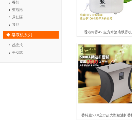
香剂
蓝泡泡
尿缸隔
其他
香港弥香450立方米酒店飘香机
◆ 皂液机系列
感应式
手动式
香特雅5000立方超大型精油扩香