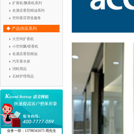
扩香机/飘香机系列
名酒店香型精油系列
空间香芬营造服务
◆ 产品供应系列
大空间扩香机
小空间飘/喷香机
名酒店香型精油
汽车香水座
消耗用品
石材护理用品
业务一部：13798341675 周先生