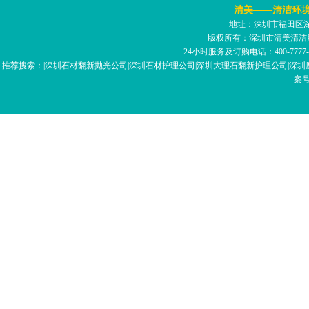
清美——清洁环
地址：深圳市福田区深南
版权所有：深圳市清美清洁
24小时服务及订购电话：400-7777-059 
推荐搜索：|深圳石材翻新抛光公司|深圳石材护理公司|深圳大理石翻新护理公司|深圳座
案