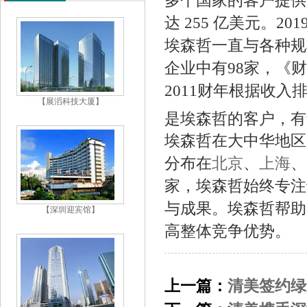
达 255 亿美元。2
埃森哲一直与各种规
企业中有98家，《
2011财年根据收入
【展滔科技大厦】
是埃森哲的客户，有
埃森哲在大中华地区开
分布在
北京
、
上海
、
家，埃森哲始终专注
与成果。埃森哲帮助
【深圳迎宾馆】
高整体竞争优势。
上一篇：
清美签约绿