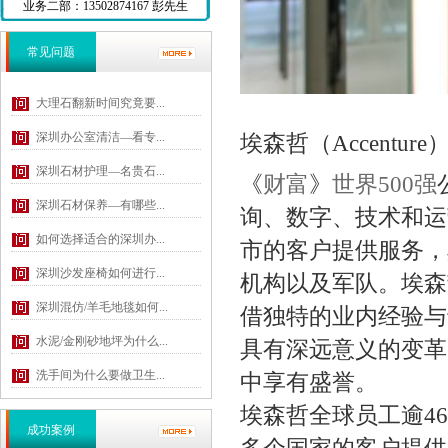
业务二部：13502874167 彭先生
常见问题
大理石翻新时间究竟要...
深圳办公室清洁—看专...
埃森哲（Accentur
深圳石材护理—名贵石...
《
财富
》
世界500强
深圳石材保养—有哪些...
询、数字、技术和运
如何选择适合的深圳办...
市的客户提供服务，
深圳沙发座椅如何进行...
机构以及军队。埃森
深圳混仿/羊毛地毯如何...
借独特的业内经验与
水泥/金刚砂地坪为什么...
具有深远意义的变革
洗手间为什么要做卫生...
中享有盛誉。
埃森哲全球员工逾46
成功案例
多个国家的客户提供服