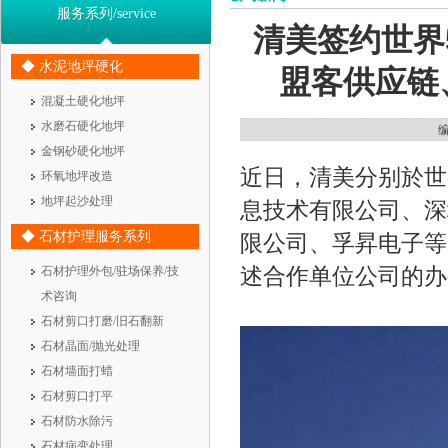
服务系列/service
清美签约世界5
◆ 水泥地坪硬化
盟客供应链
混凝土硬化地坪
水磨石硬化地坪
编
金钢砂硬化地坪
近日，清美分别於世界5
环氧地坪改造
地坪起沙处理
息技术有限公司、深
◆ 石材护理服务系列
限公司、孚昇电子等
述合作单位公司的办
石材护理外包/驻场保养/技
术咨询
石材剪口打磨/旧石翻新
石材晶面/抛光处理
石材墙面打蜡
石材剪口打平
石材防水除污
石材病变处理