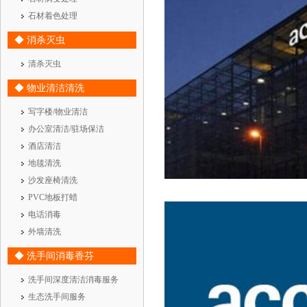
石材着色处理
◆ 消杀灭虫
清杀灭虫
◆ 物业清洁清洗
写字楼/物业清洁
办公室清洁/驻场保洁
酒店清洁
地毯清洗
沙发座椅清洗
PVC地板打蜡
电话消毒
外墙清洗
◆ 洗手间消毒香芬
洗手间深度清洁消毒服务
生态洗手间服务