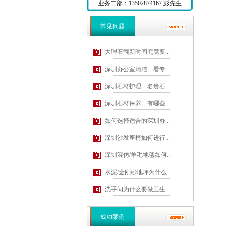
业务二部：13502874167 彭先生
常见问题
大理石翻新时间究竟要...
深圳办公室清洁—看专...
深圳石材护理—名贵石...
深圳石材保养—有哪些...
如何选择适合的深圳办...
深圳沙发座椅如何进行...
深圳混仿/羊毛地毯如何...
水泥/金刚砂地坪为什么...
洗手间为什么要做卫生...
成功案例