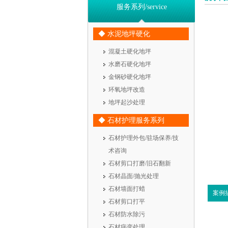
服务系列/service
◆ 水泥地坪硬化
混凝土硬化地坪
水磨石硬化地坪
金钢砂硬化地坪
环氧地坪改造
地坪起沙处理
◆ 石材护理服务系列
石材护理外包/驻场保养/技
术咨询
石材剪口打磨/旧石翻新
石材晶面/抛光处理
石材墙面打蜡
案例
石材剪口打平
石材防水除污
石材病变处理