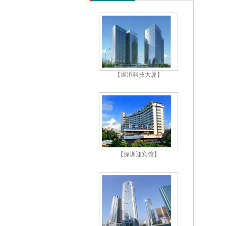
【展滔科技大厦】
【深圳迎宾馆】