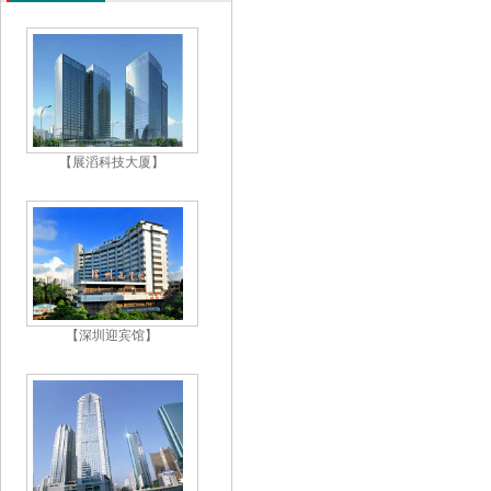
【展滔科技大厦】
【深圳迎宾馆】